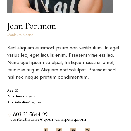
John Portman
Manicure Master
Sed aliquam euismod ipsum non vestibulum. In eget
varius leo, eget iaculis enim. Praesent vitae est leo.
Nunc eget ipsum volutpat, tristique massa sit amet,
faucibus augue.Aliquam erat volutpat. Praesent sed
nisl nec neque pretium condimentum,
Age:
28
Experience:
4 years
Specialization:
Engineer
803-33-5644-99
contact.name@your-company.com