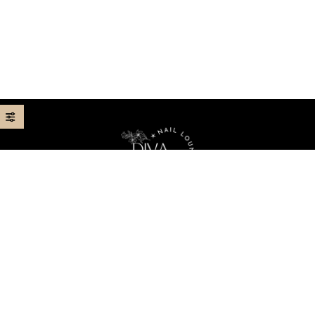
Your best nail lounge in Seattle, Washington, 98103
Home
About Us
Menu
Contact Us