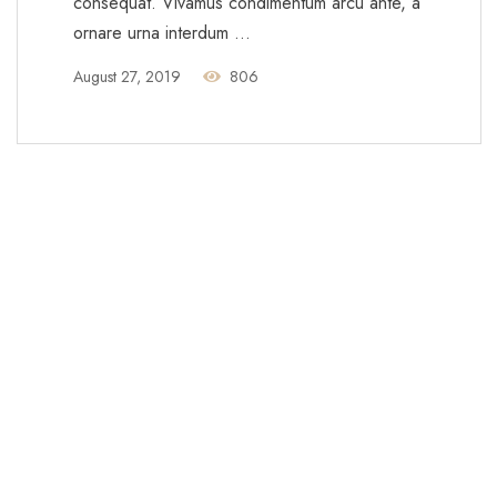
consequat. Vivamus condimentum arcu ante, a
ornare urna interdum …
August 27, 2019
806