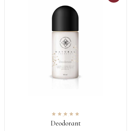
Rated
5.00
Deodorant
out of 5