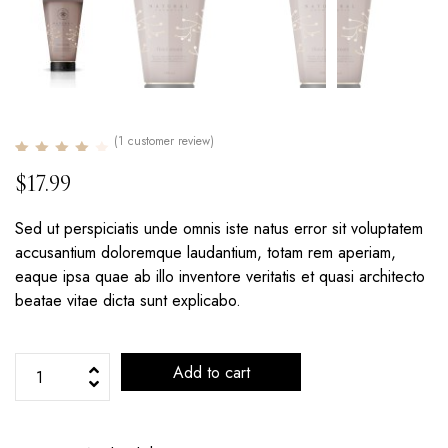
(
1
customer review)
Rated
1
4.00
out of
5 based on
$
17.99
customer rating
Sed ut perspiciatis unde omnis iste natus error sit voluptatem
accusantium doloremque laudantium, totam rem aperiam,
eaque ipsa quae ab illo inventore veritatis et quasi architecto
beatae vitae dicta sunt explicabo.
Add to cart